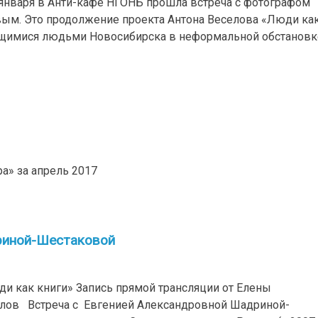
 января в Анти-кафе НГОНБ прошла встреча с фотографом
м. Это продолжение проекта Антона Веселова «Люди ка
ющимися людьми Новосибирска в неформальной обстановк
а» за апрель 2017
риной-Шестаковой
и как книги» Запись прямой трансляции от Елены
елов Встреча с Евгенией Александровной Шадриной-