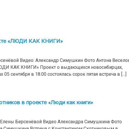
екте «ЛЮДИ КАК КНИГИ»
рсенёвой Видео: Александр Симушкин Фото Антона Весело
ЮДИ КАК КНИГИ» Проект о выдающихся новосибирцах,
05 сентября в 18.00 состоялась сорок пятая встреча в […]
тников в проекте «Люди как книги»
т Елены Берсенёвой Видео Александра Симушкина Фото
ра Симушкина Встреча с Константином Скотниковым в