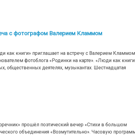
реча с фотографом Валерием Кламмом
ди как книги» приглашает на встречу с Валерием Кламмом
ователем фотоблога «Родинки на карте». «Люди как книги
х, общественных деятелях, музыкантах. Шестнадцатая
воречник» прошёл поэтический вечер «Стихи в большом
рческого объединения «Возмутительно». Часовую програм