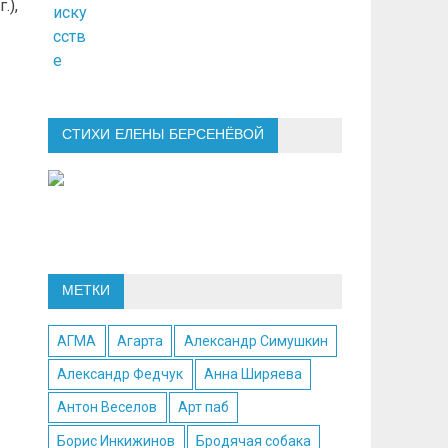
.),
СТИХИ ЕЛЕНЫ БЕРСЕНЁВОЙ
МЕТКИ
АГМА
Агарта
Александр Симушкин
Александр Федчук
Анна Ширяева
Антон Веселов
Арт паб
Борис Инкижинов
Бродячая собака