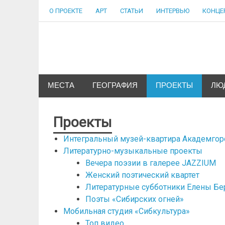
Skip
О ПРОЕКТЕ
АРТ
СТАТЬИ
ИНТЕРВЬЮ
КОНЦЕ
to
content
Сибкультура
Культурная жизнь города N
МЕСТА
ГЕОГРАФИЯ
ПРОЕКТЫ
ЛЮ
Проекты
Интегральный музей-квартира Академгор
Литературно-музыкальные проекты
Вечера поэзии в галерее JAZZIUM
Женский поэтический квартет
Литературные субботники Елены Бе
Поэты «Сибирских огней»
Мобильная студия «Сибкультура»
Топ видео