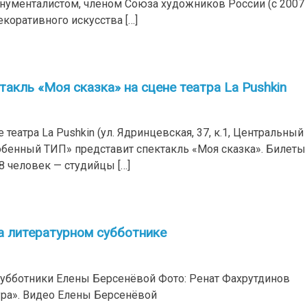
менталистом, членом Союза художников России (с 2007 г
оративного искусства […]
акль «Моя сказка» на сцене театра La Pushkin
 театра La Pushkin (ул. Ядринцевская, 37, к.1, Центральный
собенный ТИП» представит спектакль «Моя сказка». Билеты
8 человек — студийцы […]
а литературном субботнике
субботники Елены Берсенёвой Фото: Ренат Фахрутдинов
ура». Видео Елены Берсенёвой