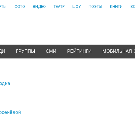
РТЫ
ФОТО
ВИДЕО
ТЕАТР
ШОУ
ПОЭТЫ
КНИГИ
В
ДИ
ГРУППЫ
СМИ
РЕЙТИНГИ
МОБИЛЬНАЯ 
одка
рсенёвой