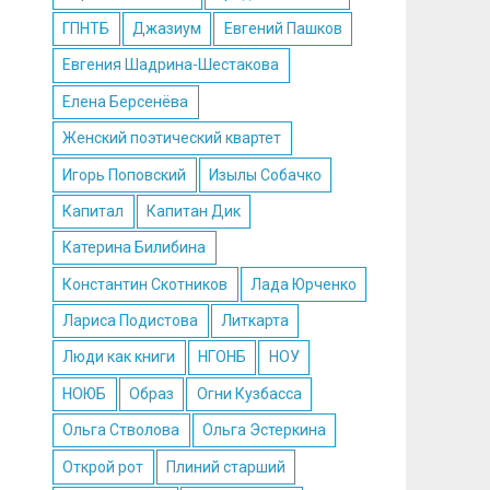
ГПНТБ
Джазиум
Евгений Пашков
Евгения Шадрина-Шестакова
Елена Берсенёва
Женский поэтический квартет
Игорь Поповский
Изылы Собачко
Капитал
Капитан Дик
Катерина Билибина
Константин Скотников
Лада Юрченко
Лариса Подистова
Литкарта
Люди как книги
НГОНБ
НОУ
НОЮБ
Образ
Огни Кузбасса
Ольга Стволова
Ольга Эстеркина
Открой рот
Плиний старший