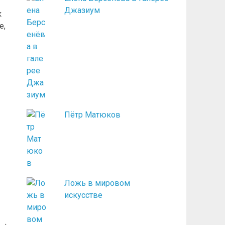
Джазиум
к
е,
Пётр Матюков
Ложь в мировом
искусстве