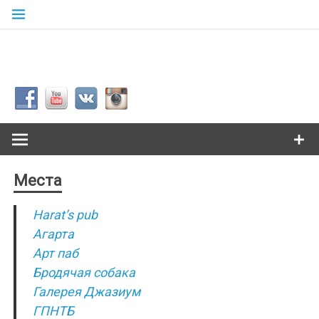
Skip
to
content
Сибкультур
Культурная жизнь города N
Места
Harat’s pub
Агарта
Арт паб
Бродячая собака
Галерея Джазиум
ГПНТБ