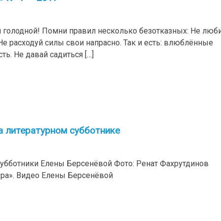
ин голодной! Помни правил несколько безотказных: Не люб
е расходуй силы свои напрасно. Так и есть: влюблённые
. Не давай садиться […]
а литературном субботнике
субботники Елены Берсенёвой Фото: Ренат Фахрутдинов
ура». Видео Елены Берсенёвой