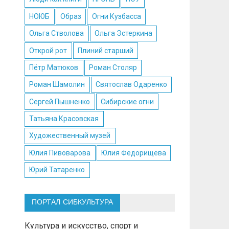
НОЮБ
Образ
Огни Кузбасса
Ольга Стволова
Ольга Эстеркина
Открой рот
Плиний старший
Пётр Матюков
Роман Столяр
Роман Шамолин
Святослав Одаренко
Сергей Пышненко
Сибирские огни
Татьяна Красовская
Художественный музей
Юлия Пивоварова
Юлия Федорищева
Юрий Татаренко
ПОРТАЛ СИБКУЛЬТУРА
Культура и искусство, спорт и