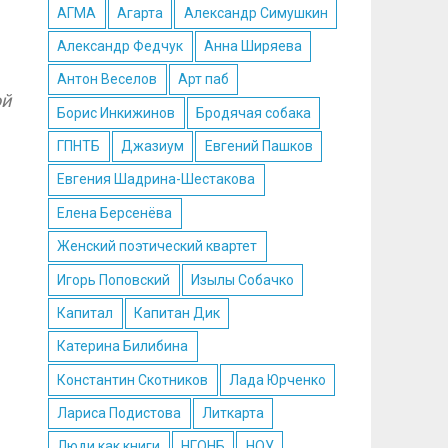
АГМА
Агарта
Александр Симушкин
Александр Федчук
Анна Ширяева
Антон Веселов
Арт паб
ой
Борис Инкижинов
Бродячая собака
ГПНТБ
Джазиум
Евгений Пашков
Евгения Шадрина-Шестакова
Елена Берсенёва
Женский поэтический квартет
Игорь Поповский
Изылы Собачко
Капитал
Капитан Дик
Катерина Билибина
Константин Скотников
Лада Юрченко
Лариса Подистова
Литкарта
Люди как книги
НГОНБ
НОУ