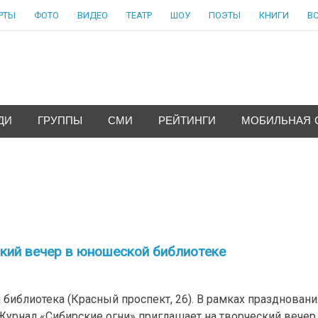
РТЫ
ФОТО
ВИДЕО
ТЕАТР
ШОУ
ПОЭТЫ
КНИГИ
В
ДИ
ГРУППЫ
СМИ
РЕЙТИНГИ
МОБИЛЬНАЯ 
ский вечер в юношеской библиотеке
 библиотека (Красный проспект, 26). В рамках праздновани
 Журнал «Сибирские огни» приглашает на творческий вечер