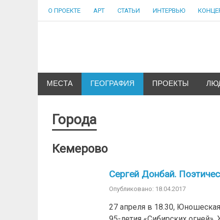
Skip
О ПРОЕКТЕ
АРТ
СТАТЬИ
ИНТЕРВЬЮ
КОНЦЕ
to
content
Сибкультура
Культурная жизнь города N
МЕСТА
ГЕОГРАФИЯ
ПРОЕКТЫ
ЛЮ
Города
Кемерово
Сергей Донбай. Поэтиче
Опубликовано: 18.04.2017
27 апреля в 18.30, Юношеская
95-летия «Сибирских огней».