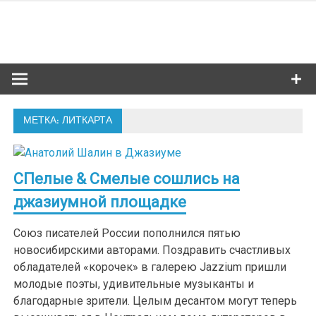
Skip
to
Сибкультур
content
Культурная жизнь Новосибирска
МЕТКА: ЛИТКАРТА
СПелые & Смелые сошлись на
джазиумной площадке
Союз писателей России пополнился пятью
новосибирскими авторами. Поздравить счастливых
обладателей «корочек» в галерею Jazzium пришли
молодые поэты, удивительные музыканты и
благодарные зрители. Целым десантом могут теперь