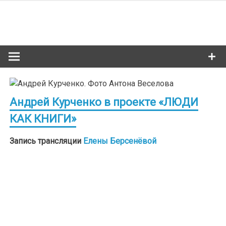
Skip
to
Сибкультур
content
Культурная жизнь Новосибирска
Андрей Курченко в проекте «ЛЮДИ
КАК КНИГИ»
Запись трансляции
Елены Берсенёвой