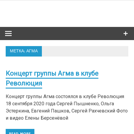
Skip
to
Сибкультур
content
Культурная жизнь Новосибирска
МЕТКА: АГМА
Концерт группы Агма в клубе
Революция
Концерт группы Агма состоялся в клубе Революция
18 сентября 2020 года Сергей Пышненко, Ольга
Эстеркина, Евгений Пашков, Сергей Рахчевский Фото
и видео Елены Берсенёвой
READ MORE