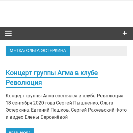
Skip
to
Сибкультур
content
Культурная жизнь Новосибирска
МЕТКА: ОЛЬГА ЭСТЕРКИНА
Концерт группы Агма в клубе
Революция
Концерт группы Агма состоялся в клубе Революция
18 сентября 2020 года Сергей Пышненко, Ольга
Эстеркина, Евгений Пашков, Сергей Рахчевский Фото
и видео Елены Берсенёвой
READ MORE