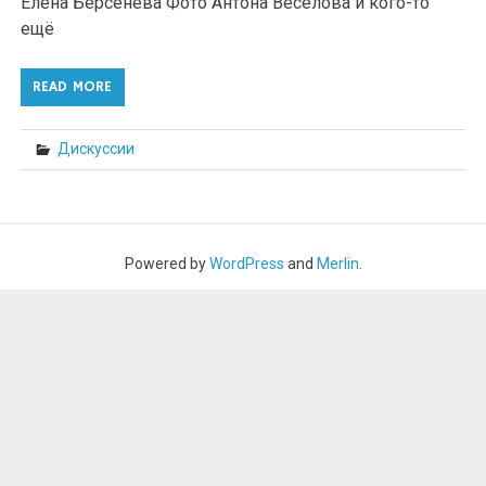
Елена Берсенева Фото Антона Веселова и кого-то
ещё
READ MORE
Дискуссии
Powered by
WordPress
and
Merlin
.