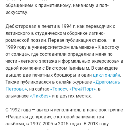
обращением к примитивному, наивному и поп-
искусству.
Дебютировал в печати в 1994 г. как переводчик с
латинского в студенческом сборнике латино-
романской поэзии. Первая публикация стихов — в
1999 году в университетском альманахе «К востоку
от солнца», где составители определили меня по
части «легкого эпатажа и формальных экзерсисов» в
одной компании с Виктором Iванiвым. В самиздате
вышло две печатных брошюры и один
цикл онлайн
.
Также публиковался в онлайн-журнале
«Драгоманъ
Петровъ»
, на сайтах
«Топос»
,
«Реч#Порт»
, в
альманахе
«Ликбез»
и в других местах.
С 1992 года — автор и исполнитель в панк-рок-группе
«Раздетая до крови», с которой записано три
альбома, в 1997, 2005 и 2015 годах. В 2013 году