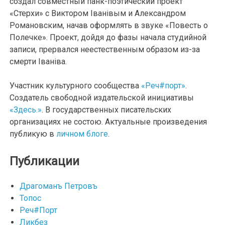
создал совместный панк-поэтический проект
«Стерхи» с Виктором Iванiвым и Александром
Романовским, начав оформлять в звуке «Повесть о
Полечке». Проект, дойдя до фазы начала студийной
записи, прервался неестественным образом из-за
смерти Iванiва.
Участник культурного сообщества
«Реч#порт»
.
Создатель свободной издательской инициативы
«Здесь.»
. В государственных писательских
организациях не состою. Актуальные произведения
публикую в
личном блоге
.
Публикации
Драгоманъ Петровъ
Топос
Реч#Порт
Ликбез