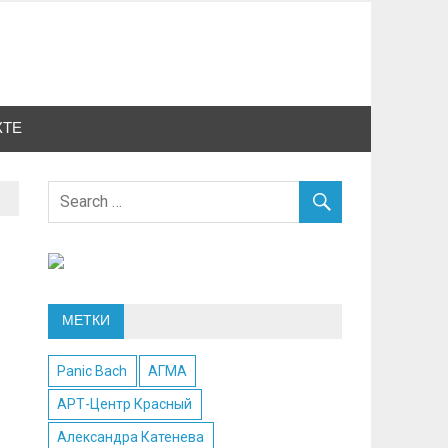
КТЕ
в
МЕТКИ
Panic Bach
АГМА
АРТ-Центр Красный
Александра Катенева