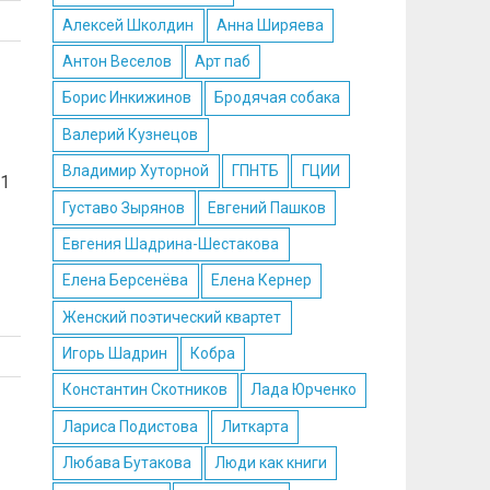
Алексей Школдин
Анна Ширяева
Антон Веселов
Арт паб
Борис Инкижинов
Бродячая собака
Валерий Кузнецов
Владимир Хуторной
ГПНТБ
ГЦИИ
 1
Густаво Зырянов
Евгений Пашков
Евгения Шадрина-Шестакова
Елена Берсенёва
Елена Кернер
Женский поэтический квартет
Игорь Шадрин
Кобра
Константин Скотников
Лада Юрченко
Лариса Подистова
Литкарта
Любава Бутакова
Люди как книги