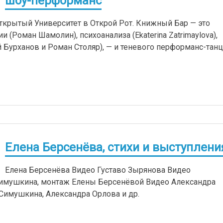
шоу-перформанс
ткрытый Университет в Открой Рот. Книжный Бар — это
(Роман Шамолин), психоанализа (Ekaterina Zatrimaylova),
Бурханов и Роман Столяр), — и теневого перформанс-танц
Елена Берсенёва, стихи и выступлени
Елена Берсенёва Видео Густаво Зырянова Видео
имушкина, монтаж Елены Берсенёвой Видео Александра
Симушкина, Александра Орлова и др.