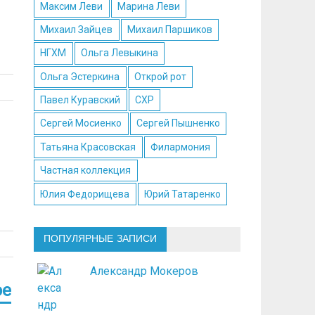
Максим Леви
Марина Леви
Михаил Зайцев
Михаил Паршиков
НГХМ
Ольга Левыкина
Ольга Эстеркина
Открой рот
Павел Куравский
СХР
Сергей Мосиенко
Сергей Пышненко
Татьяна Красовская
Филармония
Частная коллекция
Юлия Федорищева
Юрий Татаренко
ПОПУЛЯРНЫЕ ЗАПИСИ
Александр Мокеров
ое