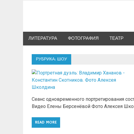
Skip
to
Сибкультура
content
Культурная жизнь Новосибирска
ЛИТЕРАТУРА
ФОТОГРАФИЯ
ТЕАТР
РУБРИКА: ШОУ
Сеанс одновременного портретирования сост
Видео Елены Берсенёвой Фото Алексея Шко
READ MORE