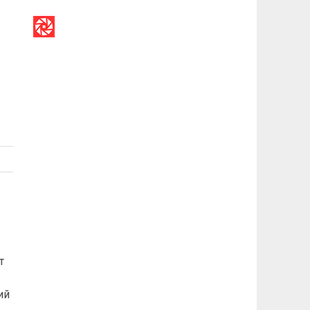
й
т
ий