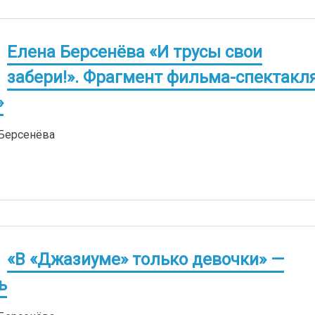
Елена Берсенёва «И трусы свои
забери!». Фрагмент фильма-спектакл
»
 Берсенёва
«В «Джазиуме» только девочки» —
ь