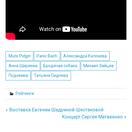
Mute Pidgin
Panic Bach
Александра Катенева
Анна Ширяева
Бродячая собака
Михаил Зайцев
Подземка
Татьяна Сиднева
Рейтинги
« Выставка Евгении Шадриной-Шестаковой
Навигация
Концерт Сергея Матвеенко »
по