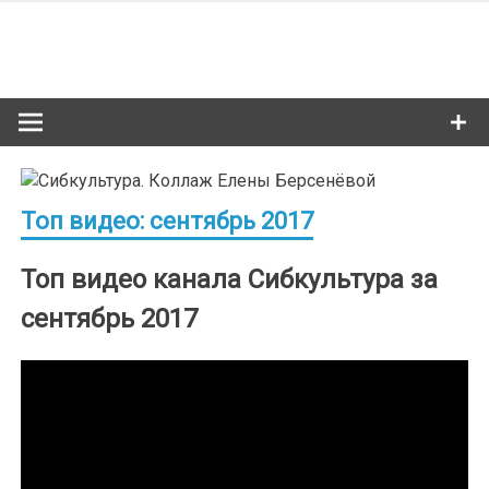
Skip
to
Сибкультур
content
Культурная жизнь Новосибирска
Топ видео: сентябрь 2017
Топ видео канала Сибкультура за
сентябрь 2017