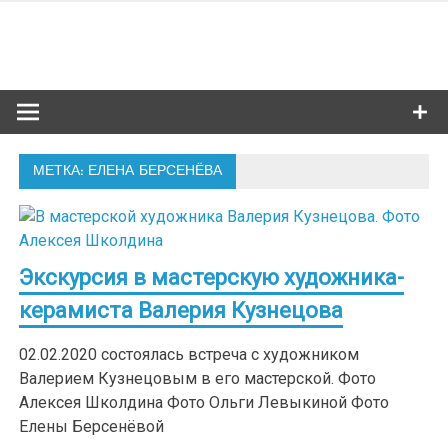
Skip
to
Сибкультур
content
Культурная жизнь Новосибирска
МЕТКА: ЕЛЕНА БЕРСЕНЁВА
Экскурсия в мастерскую художника-
керамиста Валерия Кузнецова
02.02.2020 состоялась встреча с художником
Валерием Кузнецовым в его мастерской. Фото
Алексея Школдина Фото Ольги Левыкиной Фото
Елены Берсенёвой