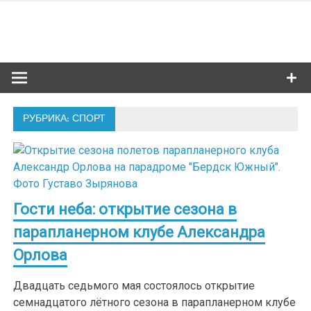
Skip
to
Сибкультур
content
Культурная жизнь Новосибирска
РУБРИКА: СПОРТ
Гости неба: открытие сезона в
парапланерном клубе Александра
Орлова
Двадцать седьмого мая состоялось открытие
семнадцатого лётного сезона в парапланерном клубе