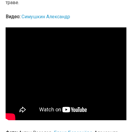
траве.
Видео:
Симушкин Александр