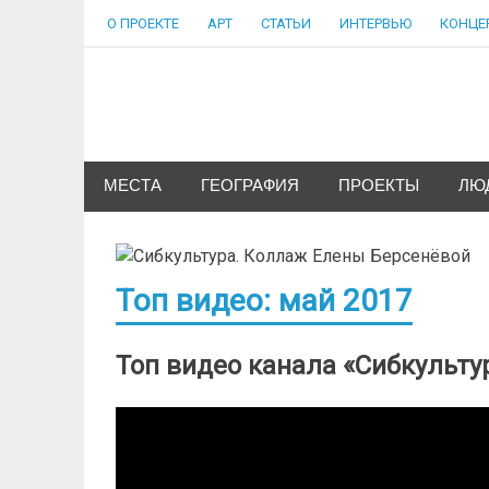
Skip
О ПРОЕКТЕ
АРТ
СТАТЬИ
ИНТЕРВЬЮ
КОНЦЕ
to
content
Сибкультура
Культурная жизнь города N
МЕСТА
ГЕОГРАФИЯ
ПРОЕКТЫ
ЛЮ
Топ видео: май 2017
Топ видео канала «Сибкультур