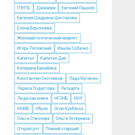
ГПНТБ
Джазиум
Евгений Пашков
Евгения Шадрина-Шестакова
Елена Берсенёва
Женский поэтический квартет
Игорь Поповский
Изылы Собачко
Капитал
Капитан Дик
Катерина Билибина
Константин Скотников
Лада Юрченко
Лариса Подистова
Литкарта
Люди как книги
НГОНБ
НОУ
НОЮБ
Образ
Огни Кузбасса
Ольга Стволова
Ольга Эстеркина
Открой рот
Плиний старший