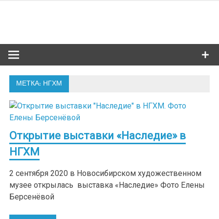
Skip
to
Сибкультур
content
Культурная жизнь Новосибирска
МЕТКА: НГХМ
Открытие выставки «Наследие» в
НГХМ
2 сентября 2020 в Новосибирском художественном
музее открылась выставка «Наследие» Фото Елены
Берсенёвой