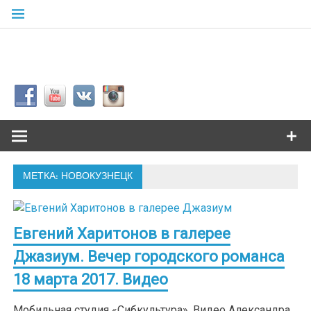
Skip
to
content
Сибкультур
Культурная жизнь города N
МЕТКА: НОВОКУЗНЕЦК
Евгений Харитонов в галерее
Джазиум. Вечер городского романса
18 марта 2017. Видео
Мобильная студия «Сибкультура». Видео Александра