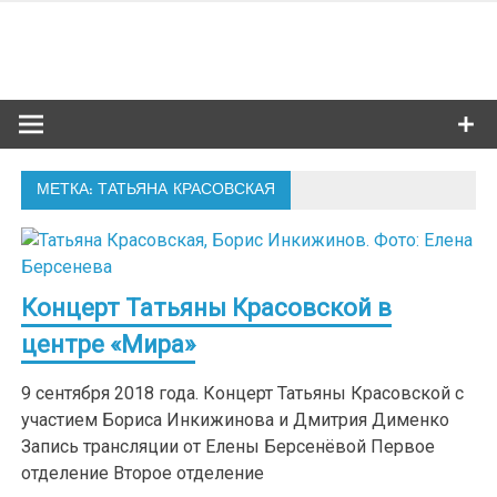
Skip
to
Сибкультур
content
Культурная жизнь Новосибирска
МЕТКА: ТАТЬЯНА КРАСОВСКАЯ
Концерт Татьяны Красовской в
центре «Мира»
9 сентября 2018 года. Концерт Татьяны Красовской с
участием Бориса Инкижинова и Дмитрия Дименко
Запись трансляции от Елены Берсенёвой Первое
отделение Второе отделение