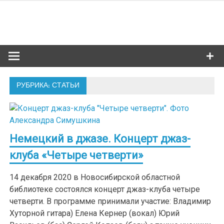
Skip
to
Сибкультур
content
Культурная жизнь Новосибирска
РУБРИКА: СТАТЬИ
Немецкий в джазе. Концерт джаз-
клуба «Четыре четверти»
14 декабря 2020 в Новосибирской областной
библиотеке состоялся концерт джаз-клуба четыре
четверти. В программе принимали участие: Владимир
Хуторной гитара) Елена Кернер (вокал) Юрий