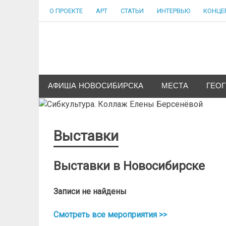
Skip
О ПРОЕКТЕ
АРТ
СТАТЬИ
ИНТЕРВЬЮ
КОНЦЕ
to
content
Сибкультура
Культурная жизнь города N
АФИША НОВОСИБИРСКА
МЕСТА
ГЕО
Выставки
Выставки в Новосибирске
Записи не найдены
Смотреть все мероприятия >>