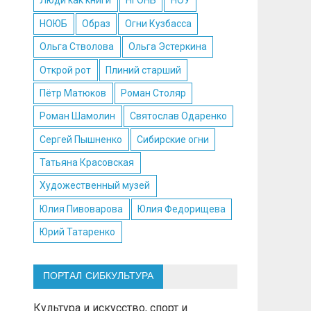
Люди как книги
НГОНБ
НОУ
НОЮБ
Образ
Огни Кузбасса
Ольга Стволова
Ольга Эстеркина
Открой рот
Плиний старший
Пётр Матюков
Роман Столяр
Роман Шамолин
Святослав Одаренко
Сергей Пышненко
Сибирские огни
Татьяна Красовская
Художественный музей
Юлия Пивоварова
Юлия Федорищева
Юрий Татаренко
ПОРТАЛ СИБКУЛЬТУРА
Культура и искусство, спорт и