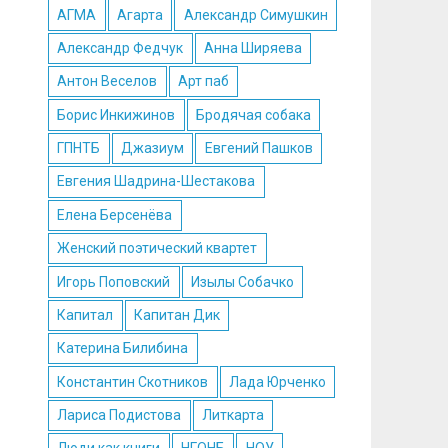
АГМА
Агарта
Александр Симушкин
Александр Федчук
Анна Ширяева
Антон Веселов
Арт паб
Борис Инкижинов
Бродячая собака
ГПНТБ
Джазиум
Евгений Пашков
Евгения Шадрина-Шестакова
Елена Берсенёва
Женский поэтический квартет
Игорь Поповский
Изылы Собачко
Капитал
Капитан Дик
Катерина Билибина
Константин Скотников
Лада Юрченко
Лариса Подистова
Литкарта