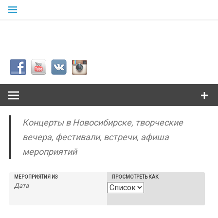
Skip
to
content
Сибкультур
Культурная жизнь города N
Концерты в Новосибирске, творческие
вечера, фестивали, встречи, афиша
мероприятий
МЕРОПРИЯТИЯ ИЗ
ПРОСМОТРЕТЬ КАК
Навигация
вида
мероприятия