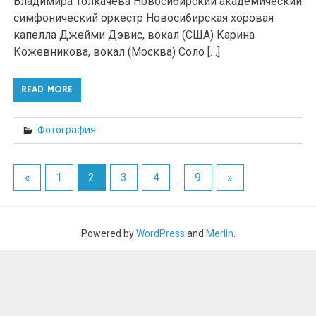
Владимира Толкачёва Новосибирский академический
симфонический оркестр Новосибирская хоровая
капелла Джейми Дэвис, вокал (США) Карина
Кожевникова, вокал (Москва) Соло […]
READ MORE
Фотография
«
1
2
3
4
…
9
»
Powered by
WordPress
and
Merlin
.