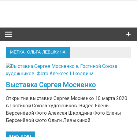
Skip
to
Сибкультур
content
Культурная жизнь Новосибирска
МЕТКА: ОЛЬГА ЛЕВЫКИНА
Выставка Сергея Мосиенко
Открытие выставки Сергея Мосиенко 10 марта 2020
в Гостиной Союза художников. Видео Елены
Берсенёвой Фото Алексея Школдина Фото Елены
Берсенёвой Фото Ольги Левыкиной
READ MORE