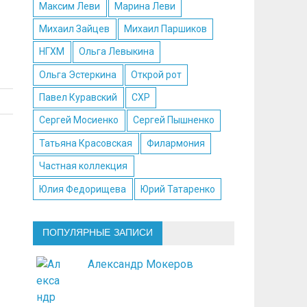
Максим Леви
Марина Леви
Михаил Зайцев
Михаил Паршиков
НГХМ
Ольга Левыкина
Ольга Эстеркина
Открой рот
Павел Куравский
СХР
Сергей Мосиенко
Сергей Пышненко
Татьяна Красовская
Филармония
Частная коллекция
Юлия Федорищева
Юрий Татаренко
ПОПУЛЯРНЫЕ ЗАПИСИ
Александр Мокеров