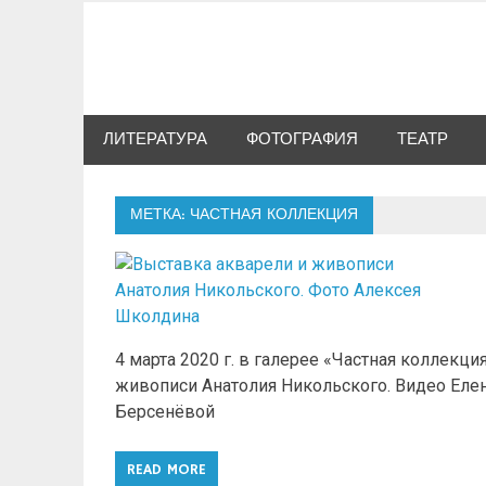
Skip
to
Сибкультура
content
Культурная жизнь Новосибирска
ЛИТЕРАТУРА
ФОТОГРАФИЯ
ТЕАТР
МЕТКА: ЧАСТНАЯ КОЛЛЕКЦИЯ
4 марта 2020 г. в галерее «Частная коллекц
живописи Анатолия Никольского. Видео Ел
Берсенёвой
READ MORE