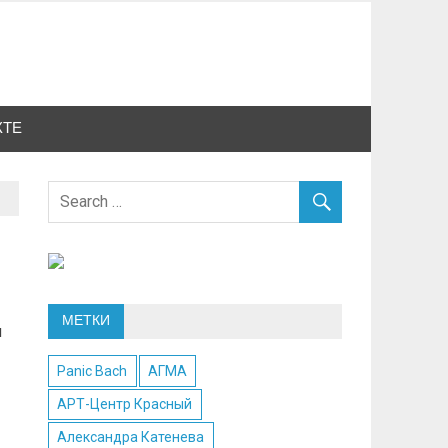
КТЕ
МЕТКИ
и
Panic Bach
АГМА
АРТ-Центр Красный
Александра Катенева