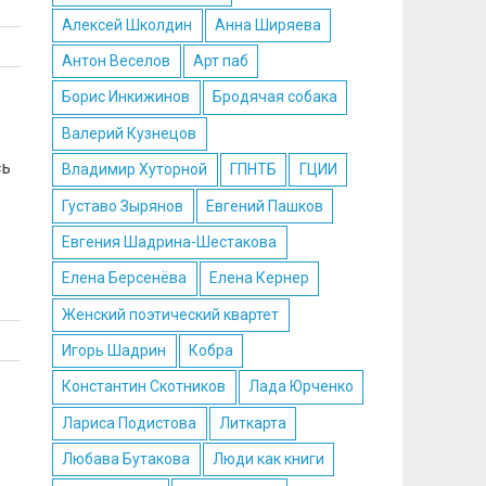
Алексей Школдин
Анна Ширяева
Антон Веселов
Арт паб
Борис Инкижинов
Бродячая собака
Валерий Кузнецов
сь
Владимир Хуторной
ГПНТБ
ГЦИИ
Густаво Зырянов
Евгений Пашков
Евгения Шадрина-Шестакова
Елена Берсенёва
Елена Кернер
Женский поэтический квартет
Игорь Шадрин
Кобра
Константин Скотников
Лада Юрченко
Лариса Подистова
Литкарта
Любава Бутакова
Люди как книги