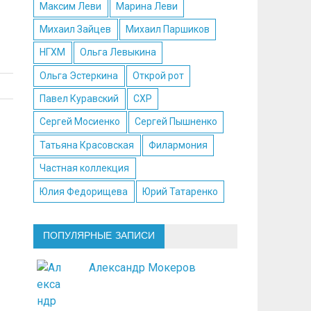
Максим Леви
Марина Леви
Михаил Зайцев
Михаил Паршиков
НГХМ
Ольга Левыкина
Ольга Эстеркина
Открой рот
Павел Куравский
СХР
Сергей Мосиенко
Сергей Пышненко
Татьяна Красовская
Филармония
Частная коллекция
Юлия Федорищева
Юрий Татаренко
ПОПУЛЯРНЫЕ ЗАПИСИ
Александр Мокеров