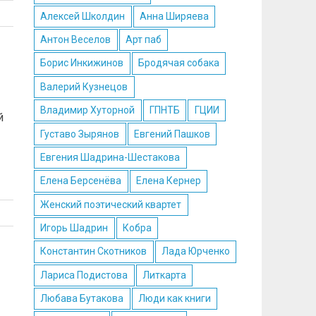
Алексей Школдин
Анна Ширяева
Антон Веселов
Арт паб
Борис Инкижинов
Бродячая собака
Валерий Кузнецов
Владимир Хуторной
ГПНТБ
ГЦИИ
й
Густаво Зырянов
Евгений Пашков
Евгения Шадрина-Шестакова
Елена Берсенёва
Елена Кернер
Женский поэтический квартет
Игорь Шадрин
Кобра
Константин Скотников
Лада Юрченко
Лариса Подистова
Литкарта
Любава Бутакова
Люди как книги