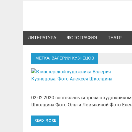
Skip
to
Сибкультура
content
Культурная жизнь Новосибирска
ЛИТЕРАТУРА
ФОТОГРАФИЯ
ТЕАТР
МЕТКА: ВАЛЕРИЙ КУЗНЕЦОВ
02.02.2020 состоялась встреча с художнико
Школдина Фото Ольги Левыкиной Фото Ел
READ MORE