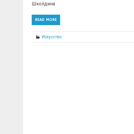
Школдина
READ MORE
Искусство