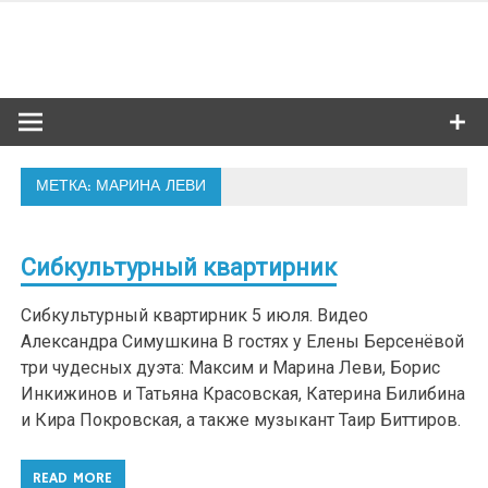
Skip
to
Сибкультур
content
Культурная жизнь Новосибирска
МЕТКА: МАРИНА ЛЕВИ
Сибкультурный квартирник
Сибкультурный квартирник 5 июля. Видео
Александра Симушкина В гостях у Елены Берсенёвой
три чудесных дуэта: Максим и Марина Леви, Борис
Инкижинов и Татьяна Красовская, Катерина Билибина
и Кира Покровская, а также музыкант Таир Биттиров.
READ MORE