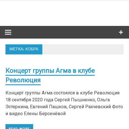
Skip
to
Сибкультур
content
Культурная жизнь Новосибирска
МЕТКА: КОБРА
Концерт группы Агма в клубе
Революция
Концерт группы Агма состоялся в клубе Революция
18 сентября 2020 года Сергей Пышненко, Ольга
Эстеркина, Евгений Пашков, Сергей Рахчевский Фото
и видео Елены Берсенёвой
READ MORE