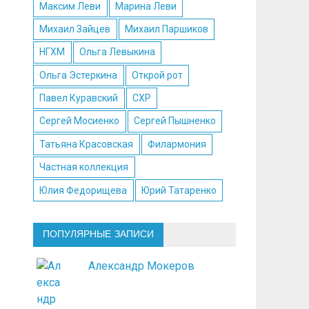
Максим Леви
Марина Леви
Михаил Зайцев
Михаил Паршиков
НГХМ
Ольга Левыкина
Ольга Эстеркина
Открой рот
Павел Куравский
СХР
Сергей Мосиенко
Сергей Пышненко
Татьяна Красовская
Филармония
Частная коллекция
Юлия Федорищева
Юрий Татаренко
ПОПУЛЯРНЫЕ ЗАПИСИ
Александр Мокеров