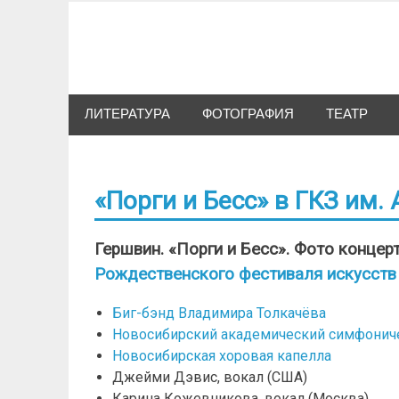
Skip
to
Сибкультура
content
Культурная жизнь Новосибирска
ЛИТЕРАТУРА
ФОТОГРАФИЯ
ТЕАТР
«Порги и Бесс» в ГКЗ им. 
Гершвин. «Порги и Бесс». Фото к
онцер
Рождественского фестиваля искусств
Биг-бэнд Владимира Толкачёва
Новосибирский академический симфонич
Новосибирская хоровая капелла
Джейми Дэвис, вокал (США)
Карина Кожевникова, вокал (Москва)