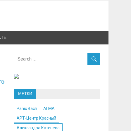
КТЕ
го
МЕТКИ
Panic Bach
АГМА
АРТ-Центр Красный
Александра Катенева