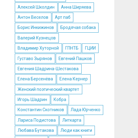
Алексей Школдин
Анна Ширяева
Антон Веселов
Арт паб
Борис Инкижинов
Бродячая собака
Валерий Кузнецов
Владимир Хуторной
ГПНТБ
ГЦИИ
Густаво Зырянов
Евгений Пашков
Евгения Шадрина-Шестакова
Елена Берсенёва
Елена Кернер
Женский поэтический квартет
Игорь Шадрин
Кобра
Константин Скотников
Лада Юрченко
Лариса Подистова
Литкарта
Любава Бутакова
Люди как книги