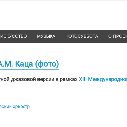
ИСКУССТВО
МУЗЫКА
ФОТОСУББОТА
О ПРОЕ
А.М. Каца (фото)
тной джазовой версии в рамках
XIII Международно
еский оркестр