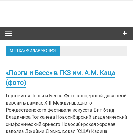
Skip
to
Сибкультур
content
Культурная жизнь Новосибирска
МЕТКА: ФИЛАРМОНИЯ
«Порги и Бесс» в ГКЗ им. А.М. Каца
(фото)
Гершвин. «Порги и Бесс». Фото концертной джазовой
версии в рамках XIII Международного
Рождественского фестиваля искусств Биг-бэнд
Владимира Толкачёва Новосибирский академический
симфонический оркестр Новосибирская хоровая
капелла Джейми Дэвис, вокал (США) Карина