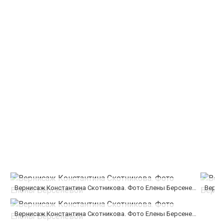
Вернисаж Константина Скотникова. Фото Елены Берсеневой
Верни
Вернисаж Константина Скотникова. Фото Елены Берсеневой