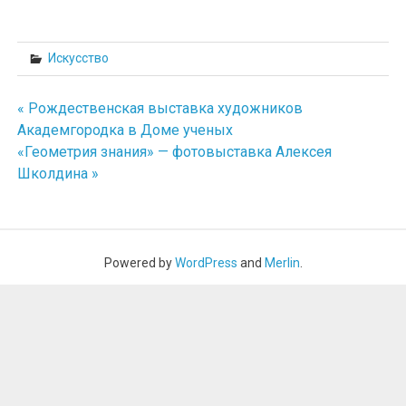
Искусство
« Рождественская выставка художников
Навигация
Академгородка в Доме ученых
«Геометрия знания» — фотовыставка Алексея
по
Школдина »
записям
Powered by
WordPress
and
Merlin
.