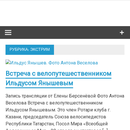
Skip
to
Сибкультур
content
Культурная жизнь Новосибирска
РУБРИКА: ЭКСТРИМ
Встреча с велопутешественником
Ильдусом Янышевым
Запись трансляции от Елены Берсенёвой Фото Антона
Веселова Встреча с велопутешественником
Ильдусом Янышевым. Это член Ротари клуба г.
Казани, председатель Союза велосипедистов
Республики Татарстан, Посол Мира «Всеобщей