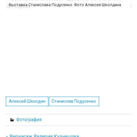
Выставка Станислава Подусенко. Фото Алексея Школдина
В
Алексей Школдин
Станислав Подусенко
Фотография
« Вернисаж Валерия Кузнецова