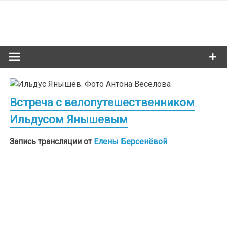
Skip
to
Сибкультур
content
Культурная жизнь Новосибирска
Встреча с велопутешественником
Ильдусом Янышевым
Запись трансляции от
Елены Берсенёвой