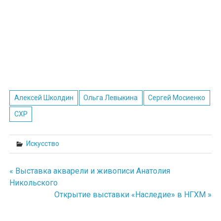
Алексей Школдин
Ольга Левыкина
Сергей Мосиенко
СХР
Искусство
« Выставка акварели и живописи Анатолия
Навигация
Никольского
Открытие выставки «Наследие» в НГХМ »
по
записям