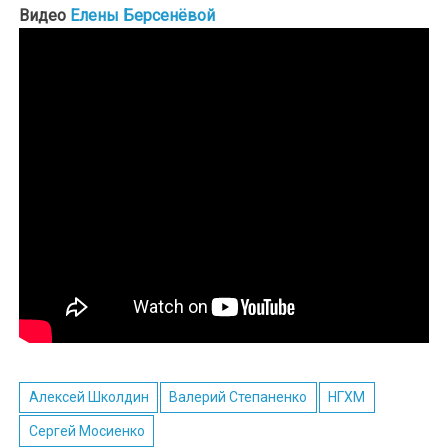
Видео
Елены Берсенёвой
Алексей Школдин
Валерий Степаненко
НГХМ
Сергей Мосиенко