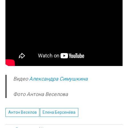
Видео
Александра Симушкина
Фото Антона Веселова
Антон Веселов
Елена Берсенёва