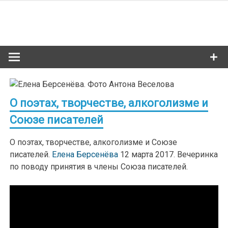
Skip
to
Сибкультур
content
Культурная жизнь Новосибирска
О поэтах, творчестве, алкоголизме и
Союзе писателей
О поэтах, творчестве, алкоголизме и Союзе
писателей.
Елена Берсенёва
12 марта 2017. Вечеринка
по поводу принятия в члены Союза писателей.