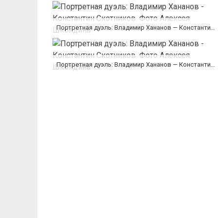
Портретная дуэль: Владимир Хананов — Константин Скотников. Фото Алексея Школдина
Портретная дуэль: Владимир Хананов — Константин Скотников. Фото Алексея Школдина