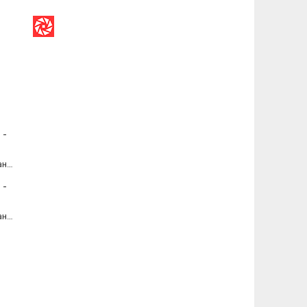
Портретная дуэль: Владимир Хананов — Константин Скотников. Фото Алексея Школдина
Портретная дуэль: Владимир Хананов — Константин Скотников. Фото Алексея Школдина