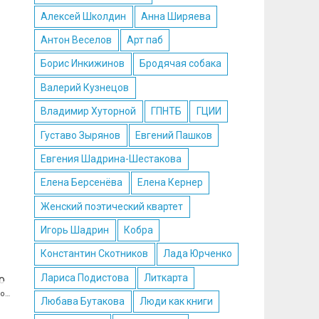
Алексей Школдин
Анна Ширяева
Антон Веселов
Арт паб
Борис Инкижинов
Бродячая собака
Валерий Кузнецов
Владимир Хуторной
ГПНТБ
ГЦИИ
Густаво Зырянов
Евгений Пашков
Евгения Шадрина-Шестакова
Елена Берсенёва
Елена Кернер
Женский поэтический квартет
Игорь Шадрин
Кобра
Константин Скотников
Лада Юрченко
Лариса Подистова
Литкарта
Портретная дуэль: Владимир Хананов — Константин Скотников. Фото Алексея Школдина
Любава Бутакова
Люди как книги