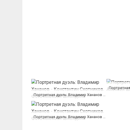
Портретная дуэль: Владимир Хананов — Константин Скотников. Фото Алексея Школдина
Портретная дуэль: Владимир Хананов — Константин Скотников. Фото Алексея Школдина