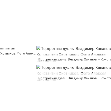
Портретная дуэль: Владимир Хананов — Константин Скотников. Фото Алексея Школдина