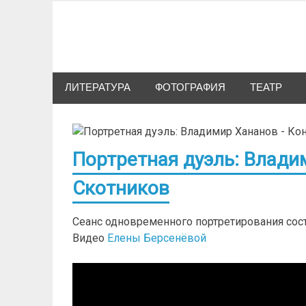
Skip
to
Сибкультура
content
Культурная жизнь Новосибирска
ЛИТЕРАТУРА
ФОТОГРАФИЯ
ТЕАТР
Портретная дуэль: Влади
Скотников
Сеанс одновременного портретирования сост
Видео
Елены Берсенёвой