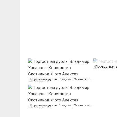
Портретная дуэль: Владимир Хананов — Константин Скотников. Фото Алексея Школдина
Портретная дуэль: Владимир Хананов — Константин Скотников. Фото Алексея Школдина