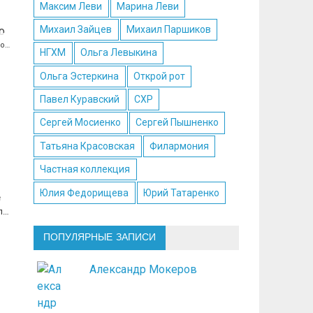
Максим Леви
Марина Леви
Михаил Зайцев
Михаил Паршиков
Портретная дуэль: Владимир Хананов — Константин Скотников. Фото Алексея Школдина
НГХМ
Ольга Левыкина
Ольга Эстеркина
Открой рот
Павел Куравский
СХР
Сергей Мосиенко
Сергей Пышненко
Татьяна Красовская
Филармония
Частная коллекция
Юлия Федорищева
Юрий Татаренко
Портретная дуэль: Владимир Хананов — Константин Скотников. Фото Алексея Школдина
ПОПУЛЯРНЫЕ ЗАПИСИ
Александр Мокеров