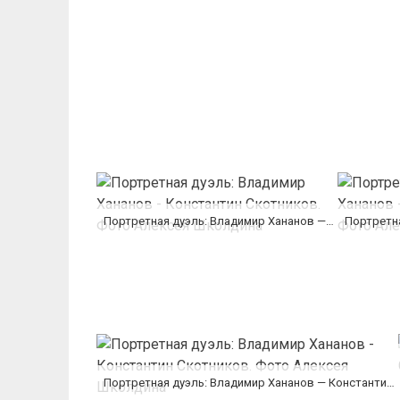
Портретная дуэль: Владимир Хананов — Константин Скотников. Фото Алексея Школдина
Портретная дуэль: Владимир Хананов — Константин Скотников. Фото Алексея Школдина