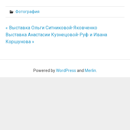
Фотография
« Выставка Ольги Ситниковой-Яковченко
Навигация
Выставка Анастасии Кузнецовой-Руф и Ивана
Коршунова »
по
записям
Powered by
WordPress
and
Merlin
.