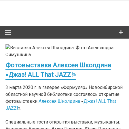
Skip
to
Сибкультур
content
Культурная жизнь Новосибирска
Фотовыставка Алексея Школдина
«Джаз! ALL That JAZZ!»
3 марта 2020 г. в галерее «Формуляр» Новосибирской
областной научной библиотеки состоялось открытие
фотовыставки
Алексея Школдина
«
Джаз! ALL That
JAZZ!
».
Специальные гости открытия выставки, музыканты:
Екатерина Борисова, Амир Галимов, Юлия Демидова,