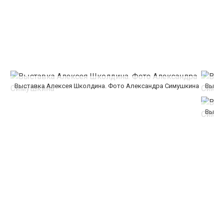
Выставка Алексея Школдина. Фото Александра Симушкина
Выста
Выста