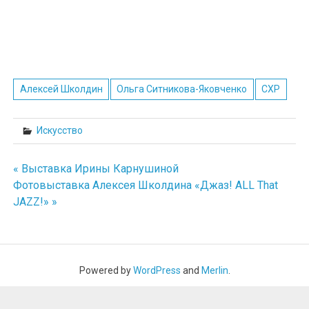
Алексей Школдин
Ольга Ситникова-Яковченко
СХР
Искусство
« Выставка Ирины Карнушиной
Навигация
Фотовыставка Алексея Школдина «Джаз! ALL That
JAZZ!» »
по
записям
Powered by
WordPress
and
Merlin
.