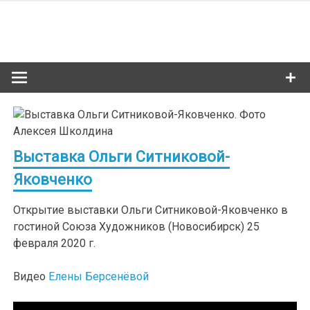
Skip
to
Сибкультур
content
Культурная жизнь Новосибирска
Выставка Ольги Ситниковой-
Яковченко
Открытие выставки Ольги Ситниковой-Яковченко в
гостиной Союза Художников (Новосибирск) 25
февраля 2020 г.
Видео
Елены Берсенёвой