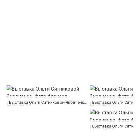
Выставка Ольги Ситниковой-Яковченко. Фото Алексея Школдина