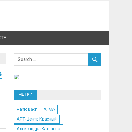
КТЕ
в
МЕТКИ
Panic Bach
АГМА
АРТ-Центр Красный
Александра Катенева