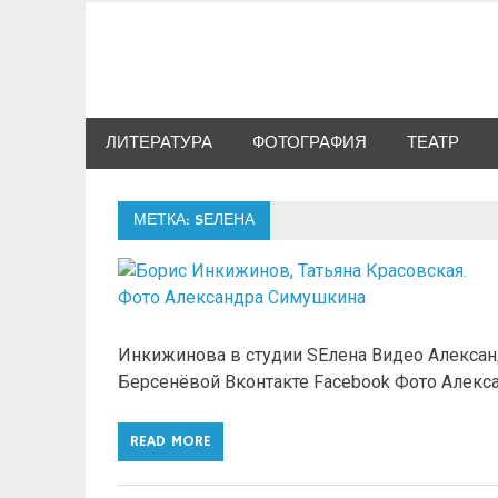
Skip
to
Сибкультура
content
Культурная жизнь Новосибирска
ЛИТЕРАТУРА
ФОТОГРАФИЯ
ТЕАТР
МЕТКА: SЕЛЕНА
Инкижинова в студии SEлена Видео Алексан
Берсенёвой Вконтакте Facebook Фото Алекс
READ MORE