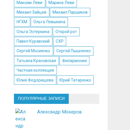
Максим Леви
Марина Леви
Михаил Зайцев
Михаил Паршиков
НГХМ
Ольга Левыкина
Ольга Эстеркина
Открой рот
Павел Куравский
СХР
Сергей Мосиенко
Сергей Пышненко
Татьяна Красовская
Филармония
Частная коллекция
Юлия Федорищева
Юрий Татаренко
ПОПУЛЯРНЫЕ ЗАПИСИ
Александр Мокеров