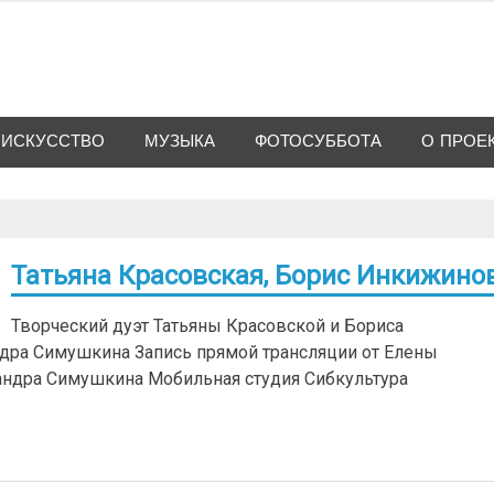
ИСКУССТВО
МУЗЫКА
ФОТОСУББОТА
О ПРОЕ
Татьяна Красовская, Борис Инкижино
Творческий дуэт Татьяны Красовской и Бориса
дра Симушкина Запись прямой трансляции от Елены
андра Симушкина Мобильная студия Сибкультура