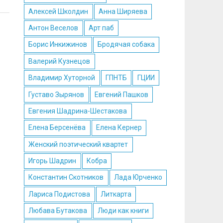
Алексей Школдин
Анна Ширяева
Антон Веселов
Арт паб
Борис Инкижинов
Бродячая собака
Валерий Кузнецов
Владимир Хуторной
ГПНТБ
ГЦИИ
Густаво Зырянов
Евгений Пашков
Евгения Шадрина-Шестакова
Елена Берсенёва
Елена Кернер
Женский поэтический квартет
Игорь Шадрин
Кобра
Константин Скотников
Лада Юрченко
Лариса Подистова
Литкарта
Любава Бутакова
Люди как книги