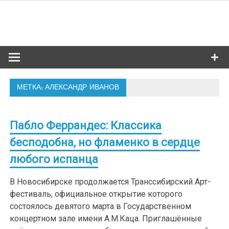
Skip
to
Сибкультур
content
Культурная жизнь Новосибирска
МЕТКА: АЛЕКСАНДР ИВАНОВ
Пабло Феррандес: Классика
бесподобна, но фламенко в сердце
любого испанца
В Новосибирске продолжается Транссибирский Арт-
фестиваль, официальное открытие которого
состоялось девятого марта в Государственном
концертном зале имени А.М.Каца. Приглашённые