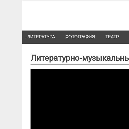
Skip
to
Сибкультура
content
Культурная жизнь Новосибирска
ЛИТЕРАТУРА
ФОТОГРАФИЯ
ТЕАТР
Литературно-музыкальны