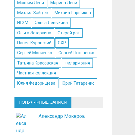
Максим Леви
Марина Леви
Михаил Зайцев
Михаил Паршиков
НГХМ
Ольга Левыкина
Ольга Эстеркина
Открой рот
Павел Куравский
СХР
Сергей Мосиенко
Сергей Пышненко
Татьяна Красовская
Филармония
Частная коллекция
Юлия Федорищева
Юрий Татаренко
ПОПУЛЯРНЫЕ ЗАПИСИ
Александр Мокеров