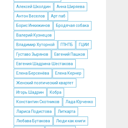
Алексей Школдин
Анна Ширяева
Антон Веселов
Арт паб
Борис Инкижинов
Бродячая собака
Валерий Кузнецов
Владимир Хуторной
ГПНТБ
ГЦИИ
Густаво Зырянов
Евгений Пашков
Евгения Шадрина-Шестакова
Елена Берсенёва
Елена Кернер
Женский поэтический квартет
Игорь Шадрин
Кобра
Константин Скотников
Лада Юрченко
Лариса Подистова
Литкарта
Любава Бутакова
Люди как книги