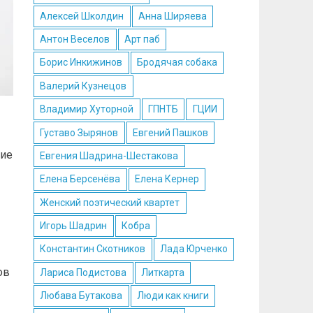
Алексей Школдин
Анна Ширяева
Антон Веселов
Арт паб
Борис Инкижинов
Бродячая собака
Валерий Кузнецов
Владимир Хуторной
ГПНТБ
ГЦИИ
Густаво Зырянов
Евгений Пашков
ние
Евгения Шадрина-Шестакова
Елена Берсенёва
Елена Кернер
Женский поэтический квартет
Игорь Шадрин
Кобра
Константин Скотников
Лада Юрченко
ов
Лариса Подистова
Литкарта
Любава Бутакова
Люди как книги