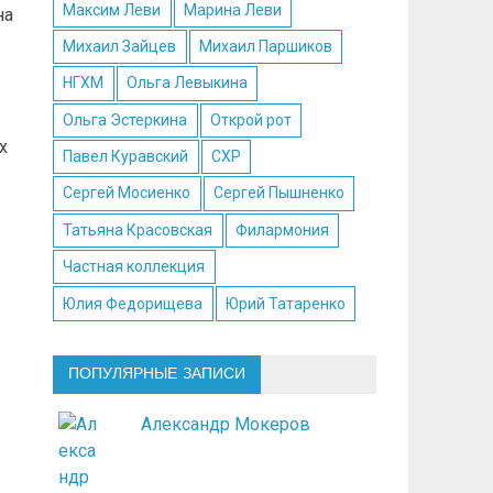
Максим Леви
Марина Леви
на
Михаил Зайцев
Михаил Паршиков
НГХМ
Ольга Левыкина
Ольга Эстеркина
Открой рот
х
Павел Куравский
СХР
Сергей Мосиенко
Сергей Пышненко
Татьяна Красовская
Филармония
Частная коллекция
Юлия Федорищева
Юрий Татаренко
ПОПУЛЯРНЫЕ ЗАПИСИ
Александр Мокеров