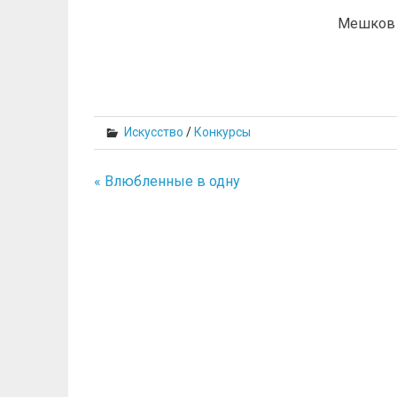
Мешков 
Искусство
/
Конкурсы
« Влюбленные в одну
Навигация
по
записям