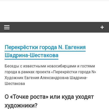
Skip
to
Сибкультур
content
Культурная жизнь Новосибирска
Перекрёстки города N. Евгения
Шадрина-Шестакова
Беседы с известными новосибирцами и гостями
города в рамках проекта «Перекрёстки города N»
Художник Евгения Александровна Шадрина-
Шестакова
О «Точке роста» или куда уходят
художники?