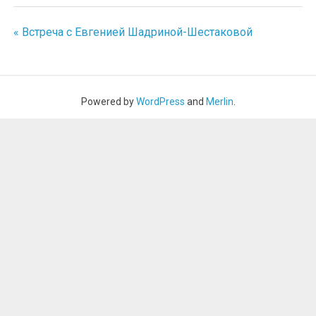
« Встреча с Евгенией Шадриной-Шестаковой
Навигация
по
записям
Powered by
WordPress
and
Merlin
.