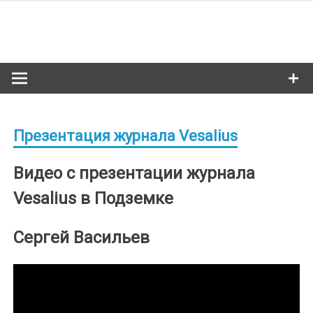
Skip
to
Сибкультур
content
Культурная жизнь Новосибирска
Презентация журнала Vesalius
Видео с презентации журнала
Vesalius в Подземке
Сергей Васильев