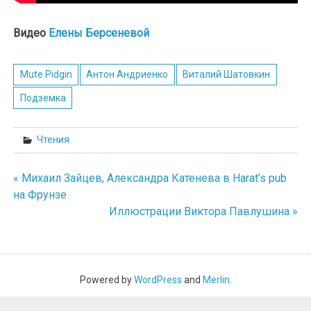
Видео
Елены Берсеневой
Mute Pidgin
Антон Андриенко
Виталий Шатовкин
Подземка
Чтения
« Михаил Зайцев, Александра Катенева в Harat’s pub
Навигация
на Фрунзе
Иллюстрации Виктора Павлушина »
по
записям
Powered by
WordPress
and
Merlin
.