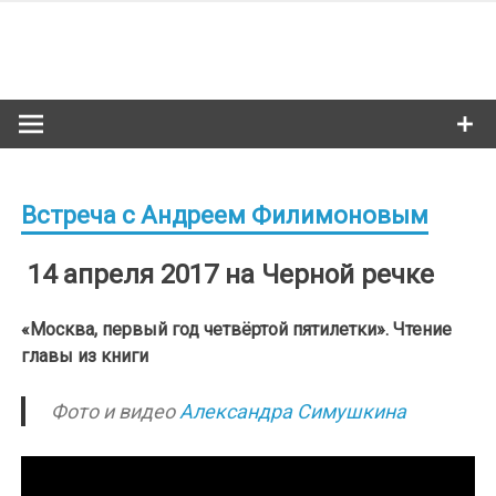
Skip
to
Сибкультур
content
Культурная жизнь Новосибирска
Встреча с Андреем Филимоновым
14 апреля 2017 на Черной речке
«Москва, первый год четвёртой пятилетки». Чтение
главы из книги
Фото и видео
Александра Симушкина