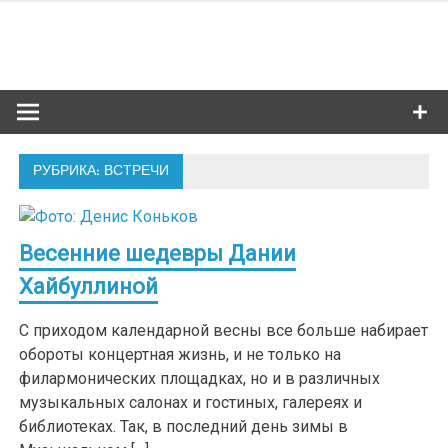
Skip
to
Сибкультур
content
Культурная жизнь Новосибирска
РУБРИКА: ВСТРЕЧИ
Весенние шедевры Дании
Хайбуллиной
С приходом календарной весны все больше набирает
обороты концертная жизнь, и не только на
филармонических площадках, но и в различных
музыкальных салонах и гостиных, галереях и
библиотеках. Так, в последний день зимы в